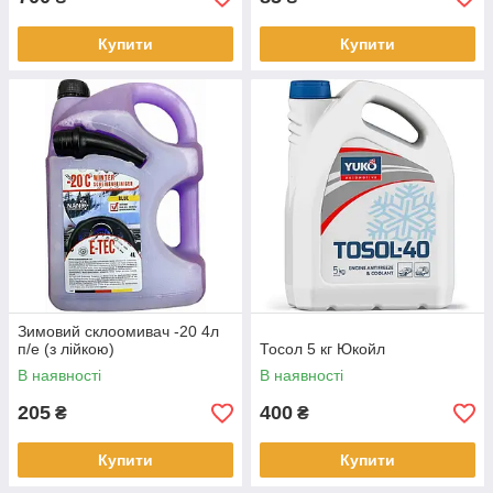
Купити
Купити
Зимовий склоомивач -20 4л
п/е (з лійкою)
Тосол 5 кг Юкойл
В наявності
В наявності
205
400
₴
₴
Купити
Купити