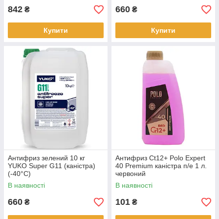
842
660
₴
₴
Купити
Купити
Антифриз зелений 10 кг
Антифриз Сt12+ Polo Expert
YUKO Super G11 (каністра)
40 Premium каністра п/е 1 л.
(-40°C)
червоний
В наявності
В наявності
660
101
₴
₴