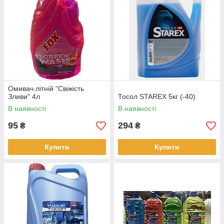
Омивач літній "Свіжість
Зливи" 4л
Тосол STAREX 5кг (-40)
В наявності
В наявності
95
294
₴
₴
Купити
Купити