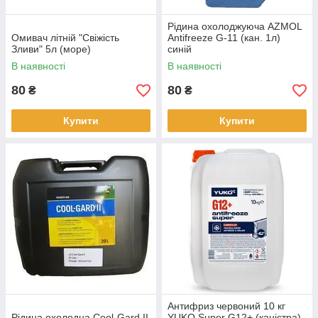
Рідина охолоджуюча AZMOL
Омивач літній "Свіжість
Antifreeze G-11 (кан. 1л)
Зливи" 5л (море)
синій
В наявності
В наявності
80
80
₴
₴
Купити
Купити
Антифриз червоний 10 кг
Рідина охолодна Cool-Gard II
YUKO Super G12+ (каністра)