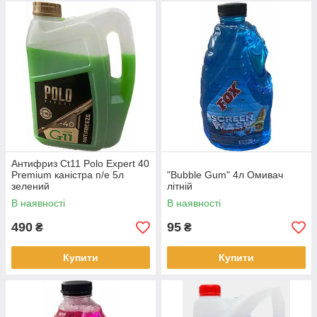
Антифриз Ct11 Polo Expert 40
Premium каністра п/е 5л
"Bubble Gum" 4л Омивач
зелений
літній
В наявності
В наявності
490
95
₴
₴
Купити
Купити