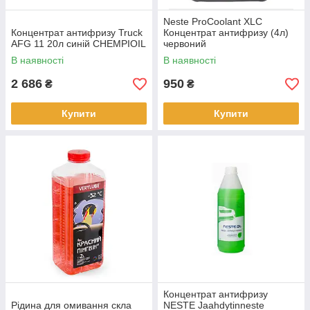
Neste ProCoolant XLC
Концентрат антифризу Truck
Концентрат антифризу (4л)
AFG 11 20л синій CHEMPIOIL
червоний
В наявності
В наявності
2 686
950
₴
₴
Купити
Купити
Концентрат антифризу
Рідина для омивання скла
NESTE Jaahdytinneste