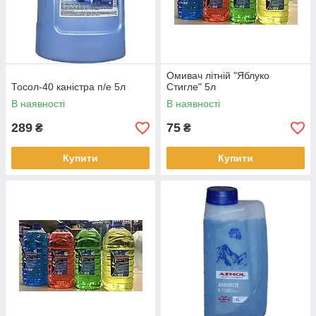
Омивач літній "Яблуко
Тосол-40 каністра п/е 5л
Стигле" 5л
В наявності
В наявності
289
75
₴
₴
Купити
Купити