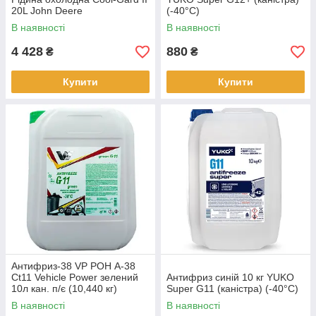
20L John Deere
(-40°C)
В наявності
В наявності
4 428
880
₴
₴
Купити
Купити
Антифриз-38 VP РОН А-38
Ct11 Vehicle Power зелений
Антифриз синій 10 кг YUKO
10л кан. п/є (10,440 кг)
Super G11 (каністра) (-40°C)
В наявності
В наявності