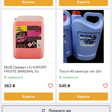
Купити
Купити
561B Омивач LG EXPORT
FRUITE BARDAHL 5л
Тосол-40 каністра п/е 10л
В наявності
В наявності
363
545
₴
₴
Купити
Купити
Показати ще